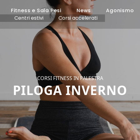
Fitness e Sala Pesi
News
Agonismo
Centri estivi
Corsi accelerati
CORSI FITNESS IN PALESTRA
PILOGA INVERNO