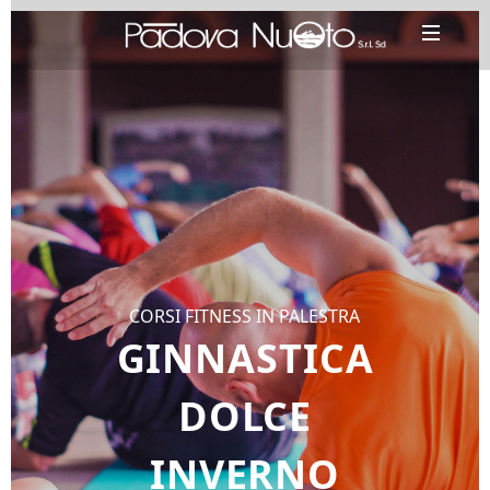
CORSI FITNESS IN PALESTRA
GINNASTICA
DOLCE
INVERNO