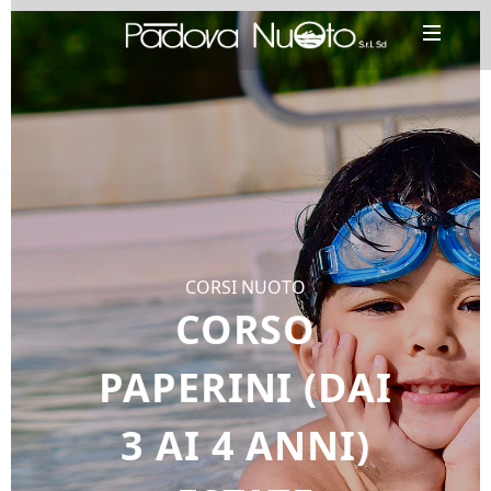
CORSI NUOTO
CORSO
PAPERINI (DAI
3 AI 4 ANNI)