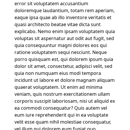
error sit voluptatem accusantium
doloremque laudantium, totam rem aperiam,
eaque ipsa quae ab illo inventore veritatis et
quasi architecto beatae vitae dicta sunt
explicabo. Nemo enim ipsam voluptatem quia
voluptas sit aspernatur aut odit aut fugit, sed
quia consequuntur magni dolores eos qui
ratione voluptatem sequi nesciunt. Neque
porro quisquam est, qui dolorem ipsum quia
dolor sit amet, consectetur, adipisci velit, sed
quia non numquam eius modi tempora
incidunt ut labore et dolore magnam aliquam
quaerat voluptatem. Ut enim ad minima
veniam, quis nostrum exercitationem ullam
corporis suscipit laboriosam, nisi ut aliquid ex
ea commodi consequatur? Quis autem vel
eum iure reprehenderit qui in ea voluptate
velit esse quam nihil molestiae consequatur,
vel illum qui dolorem eum fugiat quo