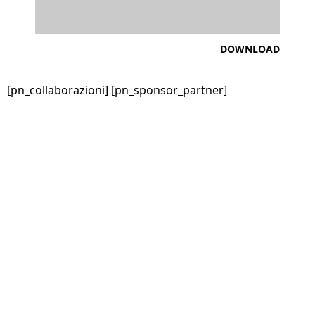
DOWNLOAD
[pn_collaborazioni]
[pn_sponsor_partner]
@PADOVANUOTO
@PADOVANUOTO_PISCINA