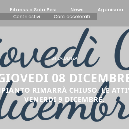
Fitness e Sala Pesi
News
Agonismo
Centri estivi
Corsi accelerati
IN EVIDENZA
GIOVEDI 08 DICEMBR
MPIANTO RIMARRÀ CHIUSO. LE AT
VENERDI 9 DICEMBRE.