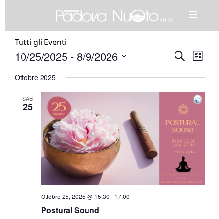
Tutti gli Eventi
10/25/2025
 - 
8/9/2026
Eventi
Event
Cerca
Lista
Ricerca
Viste
Seleziona
Ottobre 2025
e
Navig
la
viste
data.
SAB
Navigazione
25
Ottobre 25, 2025 @ 15:30
-
17:00
Postural Sound